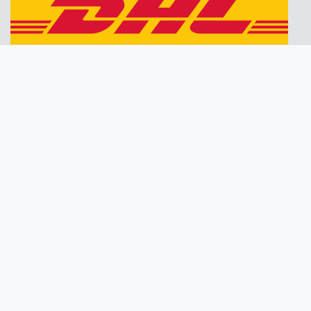
Bedrijfsgegevens
FytoBooster
Korte Akker 68
6651 WP Druten
06-22595810
info@fytobooster.nl
KvK 81976046
B.T.W. NL862290375B01