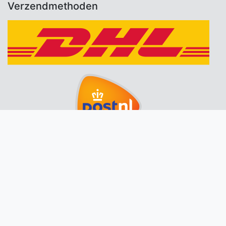
Verzendmethoden
Bedrijfsgegevens
FytoBooster
Korte Akker 68
6651 WP Druten
06-22595810
info@fytobooster.nl